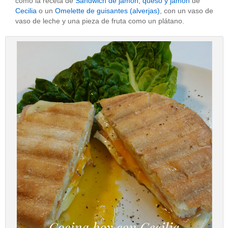
como la receta de
Sandwich de jamón, queso y jamón
de
Cecilia
o un
Omelette de guisantes (alverjas)
, con un vaso de
vaso de leche y una pieza de fruta como un plátano.