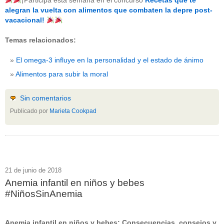
¡Participa esta semana en el concurso
Recetas que te
beneficios-salud
(53)
alegran la vuelta con alimentos que combaten la depre post-
calcio
(3)
vacacional!
cerebro
(8)
colesterol
(10)
Temas relacionados:
corazon
(1)
diabetes
(6)
El omega-3 influye en la personalidad y el estado de ánimo
dietas
(10)
embarazo
(11)
Alimentos para subir la moral
niños
(15)
nutricion
(3)
obesidad
(12)
Sin comentarios
omega-3
(29)
Publicado por
Marieta Cookpad
Sin categoría
(438)
vitaminas
(10)
" ALT="RSS" /> SUSCRÍBETE
RSS - Entradas
21 de junio de 2018
Anemia infantil en niños y bebes
ADMINISTRAR
#NiñosSinAnemia
Acceder
Anemia infantil en niños y bebes: Consecuencias, consejos y