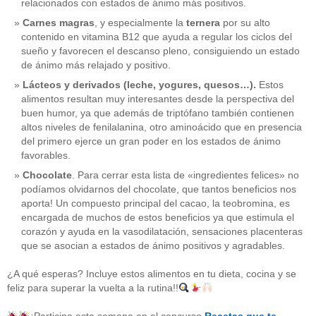
relacionados con estados de ánimo más positivos.
Carnes magras
, y especialmente la
ternera
por su alto
contenido en vitamina B12 que ayuda a regular los ciclos del
sueño y favorecen el descanso pleno, consiguiendo un estado
de ánimo más relajado y positivo.
Lácteos y derivados (leche, yogures, quesos…).
Estos
alimentos resultan muy interesantes desde la perspectiva del
buen humor, ya que además de triptófano también contienen
altos niveles de fenilalanina, otro aminoácido que en presencia
del primero ejerce un gran poder en los estados de ánimo
favorables.
Chocolate
. Para cerrar esta lista de «ingredientes felices» no
podíamos olvidarnos del chocolate, que tantos beneficios nos
aporta! Un compuesto principal del cacao, la teobromina, es
CATEGORÍAS
encargada de muchos de estos beneficios ya que estimula el
corazón y ayuda en la vasodilatación, sensaciones placenteras
acido-folico
(4)
que se asocian a estados de ánimo positivos y agradables.
alergias
(3)
alimentacion-cancer
(23)
¿A qué esperas? Incluye estos alimentos en tu dieta, cocina y se
alimentos
(22)
feliz para superar la vuelta a la rutina!!
alimentos-perjudiaciales
(17)
alzheimer
(3)
antioxidantes
(6)