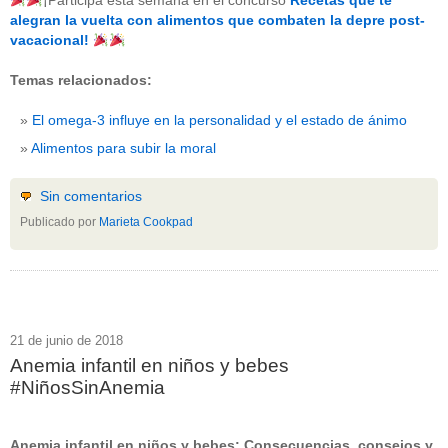
¡Participa esta semana en el concurso
Recetas que te
beneficios-salud
(53)
alegran la vuelta con alimentos que combaten la depre post-
calcio
(3)
vacacional!
cerebro
(8)
colesterol
(10)
Temas relacionados:
corazon
(1)
diabetes
(6)
El omega-3 influye en la personalidad y el estado de ánimo
dietas
(10)
embarazo
(11)
Alimentos para subir la moral
niños
(15)
nutricion
(3)
obesidad
(12)
Sin comentarios
omega-3
(29)
Publicado por
Marieta Cookpad
Sin categoría
(438)
vitaminas
(10)
" ALT="RSS" /> SUSCRÍBETE
RSS - Entradas
21 de junio de 2018
Anemia infantil en niños y bebes
ADMINISTRAR
#NiñosSinAnemia
Acceder
Anemia infantil en niños y bebes: Consecuencias, consejos y