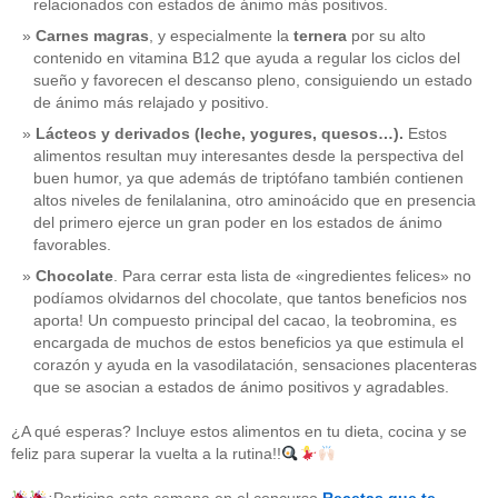
relacionados con estados de ánimo más positivos.
Carnes magras
, y especialmente la
ternera
por su alto
contenido en vitamina B12 que ayuda a regular los ciclos del
sueño y favorecen el descanso pleno, consiguiendo un estado
de ánimo más relajado y positivo.
Lácteos y derivados (leche, yogures, quesos…).
Estos
alimentos resultan muy interesantes desde la perspectiva del
buen humor, ya que además de triptófano también contienen
altos niveles de fenilalanina, otro aminoácido que en presencia
del primero ejerce un gran poder en los estados de ánimo
favorables.
Chocolate
. Para cerrar esta lista de «ingredientes felices» no
podíamos olvidarnos del chocolate, que tantos beneficios nos
aporta! Un compuesto principal del cacao, la teobromina, es
CATEGORÍAS
encargada de muchos de estos beneficios ya que estimula el
corazón y ayuda en la vasodilatación, sensaciones placenteras
acido-folico
(4)
que se asocian a estados de ánimo positivos y agradables.
alergias
(3)
alimentacion-cancer
(23)
¿A qué esperas? Incluye estos alimentos en tu dieta, cocina y se
alimentos
(22)
feliz para superar la vuelta a la rutina!!
alimentos-perjudiaciales
(17)
alzheimer
(3)
antioxidantes
(6)