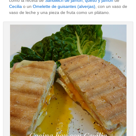
como la receta de
Sandwich de jamón, queso y jamón
de
Cecilia
o un
Omelette de guisantes (alverjas)
, con un vaso de
vaso de leche y una pieza de fruta como un plátano.