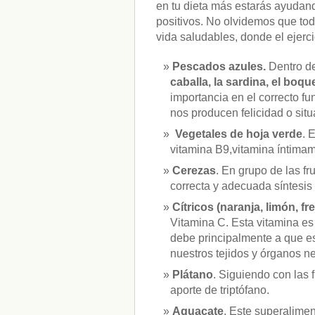
en tu dieta más estarás ayudan
positivos. No olvidemos que to
vida saludables, donde el ejerci
Pescados azules.
Dentro d
caballa, la sardina, el boqu
importancia en el correcto f
nos producen felicidad o sit
Vegetales de hoja verde
. 
vitamina B9,vitamina íntimam
Cerezas
. En grupo de las f
correcta y adecuada síntesis 
Cítricos (naranja, limón, fr
Vitamina C. Esta vitamina es
debe principalmente a que es 
nuestros tejidos y órganos ne
Plátano
. Siguiendo con las 
aporte de triptófano.
Aguacate
. Este superalime