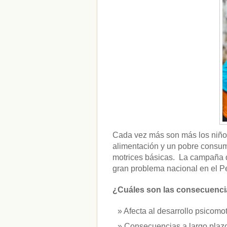
CATEGORÍAS
acido-folico
(4)
alergias
(3)
alimentacion-cancer
(23)
alimentos
(22)
alimentos-perjudiaciales
(17)
alzheimer
(3)
antioxidantes
(6)
beneficios-salud
(53)
calcio
(3)
cerebro
(8)
Cada vez más son más los niño
colesterol
(10)
alimentación y un pobre consumo
corazon
(1)
motrices básicas. La campaña d
diabetes
(6)
gran problema nacional en el Pe
dietas
(10)
embarazo
(11)
niños
(15)
¿Cuáles son las consecuencia
nutricion
(3)
obesidad
(12)
Afecta al desarrollo psicomot
omega-3
(29)
Consecuencias a largo plazo
Sin categoría
(438)