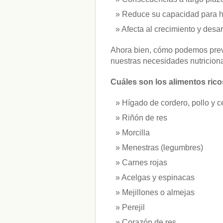
vitaminas
(10)
Reduce su capacidad para ha
Afecta al crecimiento y desarr
" ALT="RSS" /> SUSCRÍBETE
Ahora bien, cómo podemos preve
RSS - Entradas
nuestras necesidades nutricion
ADMINISTRAR
Cuáles son los alimentos ricos
Acceder
Hígado de cordero, pollo y c
Riñón de res
Morcilla
Menestras (legumbres)
Carnes rojas
Acelgas y espinacas
Mejillones o almejas
Perejil
Corazón de res