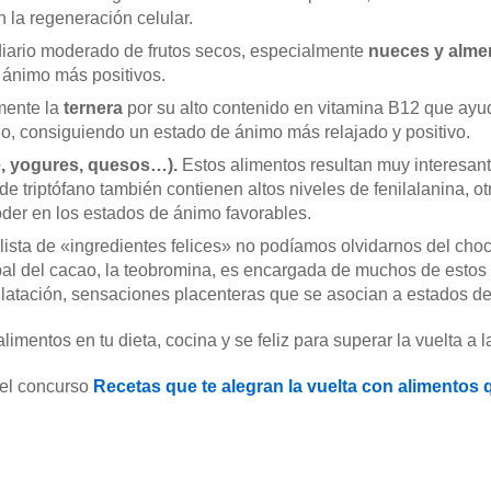
 la regeneración celular.
iario moderado de frutos secos, especialmente
nueces y alme
 ánimo más positivos.
mente la
ternera
por su alto contenido en vitamina B12 que ayud
o, consiguiendo un estado de ánimo más relajado y positivo.
e, yogures, quesos…).
Estos alimentos resultan muy interesant
 triptófano también contienen altos niveles de fenilalanina, o
oder en los estados de ánimo favorables.
a lista de «ingredientes felices» no podíamos olvidarnos del cho
al del cacao, la teobromina, es encargada de muchos de estos 
latación, sensaciones placenteras que se asocian a estados de
mentos en tu dieta, cocina y se feliz para superar la vuelta a la
 el concurso
Recetas que te alegran la vuelta con alimentos