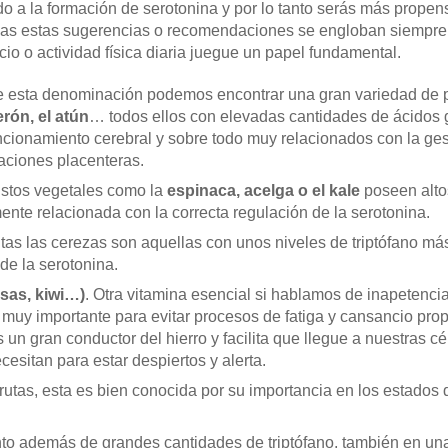
do a la formación de serotonina y por lo tanto serás más prope
das estas sugerencias o recomendaciones se engloban siempre d
cio o actividad física diaria juegue un papel fundamental.
e esta denominación podemos encontrar una gran variedad de
erón, el atún
… todos ellos con elevadas cantidades de ácidos
uncionamiento cerebral y sobre todo muy relacionados con la ges
uaciones placenteras.
Estos vegetales como la
espinaca, acelga o el kale
poseen altos
ente relacionada con la correcta regulación de la serotonina.
rutas las cerezas son aquellas con unos niveles de triptófano má
de la serotonina.
esas, kiwi…)
. Otra vitamina esencial si hablamos de inapetenci
 muy importante para evitar procesos de fatiga y cansancio pro
un gran conductor del hierro y facilita que llegue a nuestras c
cesitan para estar despiertos y alerta.
frutas, esta es bien conocida por su importancia en los estados
nto además de grandes cantidades de triptófano, también en una