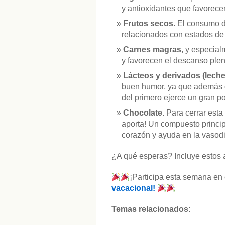
y antioxidantes que favorecen
Frutos secos.
El consumo d
relacionados con estados de
Carnes magras
, y especial
y favorecen el descanso plen
Lácteos y derivados (lech
buen humor, ya que además de
del primero ejerce un gran p
Chocolate
. Para cerrar est
aporta! Un compuesto princip
corazón y ayuda en la vasodi
¿A qué esperas? Incluye estos ali
¡Participa esta semana en
vacacional!
Temas relacionados: