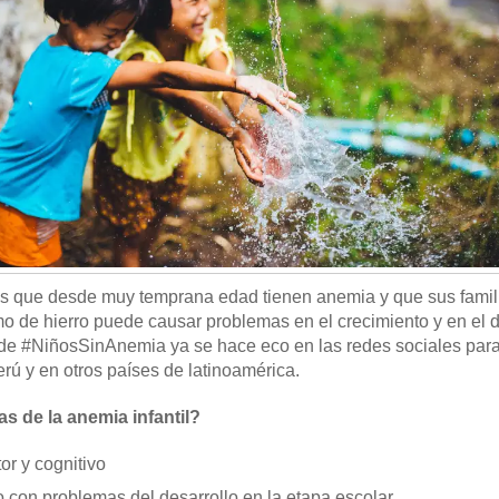
s que desde muy temprana edad tienen anemia y que sus famil
 de hierro puede causar problemas en el crecimiento y en el d
e #NiñosSinAnemia ya se hace eco en las redes sociales para 
rú y en otros países de latinoamérica.
s de la anemia infantil?
or y cognitivo
 con problemas del desarrollo en la etapa escolar.