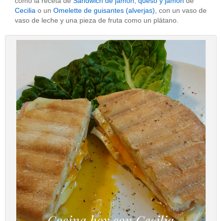
como la receta de
Sandwich de jamón, queso y jamón
de
Cecilia
o un
Omelette de guisantes (alverjas)
, con un vaso de
vaso de leche y una pieza de fruta como un plátano.