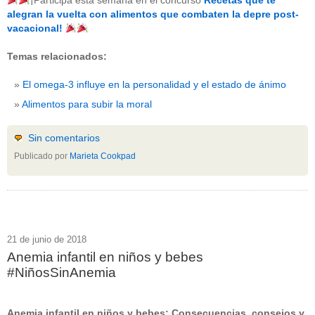
¡Participa esta semana en el concurso
Recetas que te
beneficios-salud
(53)
alegran la vuelta con alimentos que combaten la depre post-
calcio
(3)
vacacional!
cerebro
(8)
colesterol
(10)
Temas relacionados:
corazon
(1)
diabetes
(6)
El omega-3 influye en la personalidad y el estado de ánimo
dietas
(10)
embarazo
(11)
Alimentos para subir la moral
niños
(15)
nutricion
(3)
obesidad
(12)
Sin comentarios
omega-3
(29)
Publicado por
Marieta Cookpad
Sin categoría
(438)
vitaminas
(10)
" ALT="RSS" /> SUSCRÍBETE
RSS - Entradas
21 de junio de 2018
Anemia infantil en niños y bebes
ADMINISTRAR
#NiñosSinAnemia
Acceder
Anemia infantil en niños y bebes: Consecuencias, consejos y