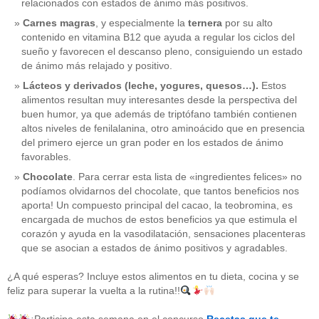
relacionados con estados de ánimo más positivos.
Carnes magras
, y especialmente la
ternera
por su alto
contenido en vitamina B12 que ayuda a regular los ciclos del
sueño y favorecen el descanso pleno, consiguiendo un estado
de ánimo más relajado y positivo.
Lácteos y derivados (leche, yogures, quesos…).
Estos
alimentos resultan muy interesantes desde la perspectiva del
buen humor, ya que además de triptófano también contienen
altos niveles de fenilalanina, otro aminoácido que en presencia
del primero ejerce un gran poder en los estados de ánimo
favorables.
Chocolate
. Para cerrar esta lista de «ingredientes felices» no
podíamos olvidarnos del chocolate, que tantos beneficios nos
aporta! Un compuesto principal del cacao, la teobromina, es
CATEGORÍAS
encargada de muchos de estos beneficios ya que estimula el
corazón y ayuda en la vasodilatación, sensaciones placenteras
acido-folico
(4)
que se asocian a estados de ánimo positivos y agradables.
alergias
(3)
alimentacion-cancer
(23)
¿A qué esperas? Incluye estos alimentos en tu dieta, cocina y se
alimentos
(22)
feliz para superar la vuelta a la rutina!!
alimentos-perjudiaciales
(17)
alzheimer
(3)
antioxidantes
(6)