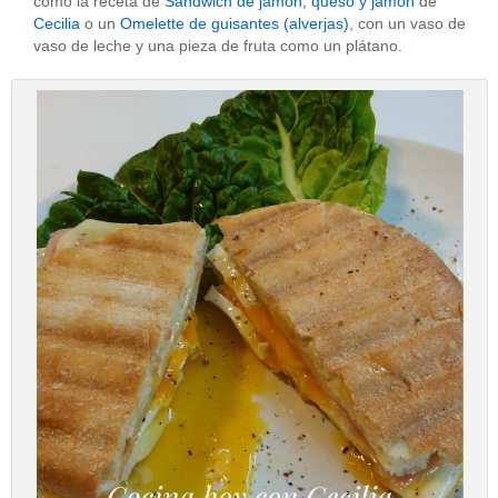
como la receta de
Sandwich de jamón, queso y jamón
de
Cecilia
o un
Omelette de guisantes (alverjas)
, con un vaso de
vaso de leche y una pieza de fruta como un plátano.