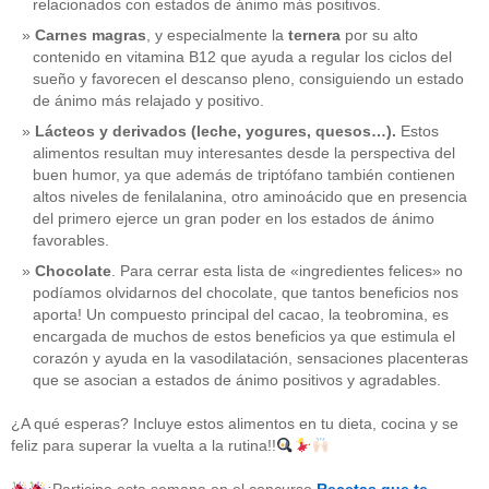
relacionados con estados de ánimo más positivos.
Carnes magras
, y especialmente la
ternera
por su alto
contenido en vitamina B12 que ayuda a regular los ciclos del
sueño y favorecen el descanso pleno, consiguiendo un estado
de ánimo más relajado y positivo.
Lácteos y derivados (leche, yogures, quesos…).
Estos
alimentos resultan muy interesantes desde la perspectiva del
buen humor, ya que además de triptófano también contienen
altos niveles de fenilalanina, otro aminoácido que en presencia
del primero ejerce un gran poder en los estados de ánimo
favorables.
Chocolate
. Para cerrar esta lista de «ingredientes felices» no
podíamos olvidarnos del chocolate, que tantos beneficios nos
aporta! Un compuesto principal del cacao, la teobromina, es
CATEGORÍAS
encargada de muchos de estos beneficios ya que estimula el
corazón y ayuda en la vasodilatación, sensaciones placenteras
acido-folico
(4)
que se asocian a estados de ánimo positivos y agradables.
alergias
(3)
alimentacion-cancer
(23)
¿A qué esperas? Incluye estos alimentos en tu dieta, cocina y se
alimentos
(22)
feliz para superar la vuelta a la rutina!!
alimentos-perjudiaciales
(17)
alzheimer
(3)
antioxidantes
(6)