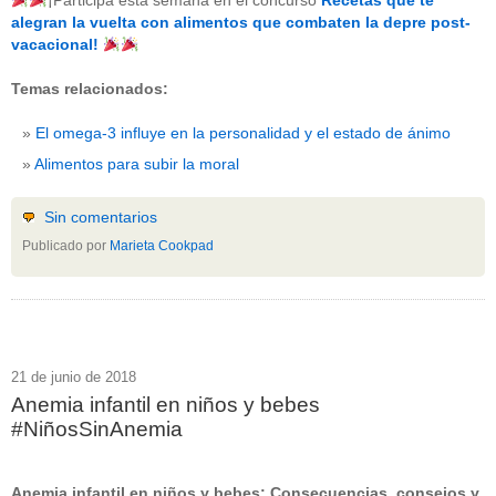
¡Participa esta semana en el concurso
Recetas que te
beneficios-salud
(53)
alegran la vuelta con alimentos que combaten la depre post-
calcio
(3)
vacacional!
cerebro
(8)
colesterol
(10)
Temas relacionados:
corazon
(1)
diabetes
(6)
El omega-3 influye en la personalidad y el estado de ánimo
dietas
(10)
embarazo
(11)
Alimentos para subir la moral
niños
(15)
nutricion
(3)
obesidad
(12)
Sin comentarios
omega-3
(29)
Publicado por
Marieta Cookpad
Sin categoría
(438)
vitaminas
(10)
" ALT="RSS" /> SUSCRÍBETE
RSS - Entradas
21 de junio de 2018
Anemia infantil en niños y bebes
ADMINISTRAR
#NiñosSinAnemia
Acceder
Anemia infantil en niños y bebes: Consecuencias, consejos y