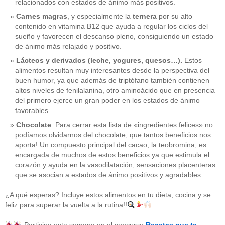
relacionados con estados de ánimo más positivos.
Carnes magras
, y especialmente la
ternera
por su alto
contenido en vitamina B12 que ayuda a regular los ciclos del
sueño y favorecen el descanso pleno, consiguiendo un estado
de ánimo más relajado y positivo.
Lácteos y derivados (leche, yogures, quesos…).
Estos
alimentos resultan muy interesantes desde la perspectiva del
buen humor, ya que además de triptófano también contienen
altos niveles de fenilalanina, otro aminoácido que en presencia
del primero ejerce un gran poder en los estados de ánimo
favorables.
Chocolate
. Para cerrar esta lista de «ingredientes felices» no
podíamos olvidarnos del chocolate, que tantos beneficios nos
aporta! Un compuesto principal del cacao, la teobromina, es
CATEGORÍAS
encargada de muchos de estos beneficios ya que estimula el
corazón y ayuda en la vasodilatación, sensaciones placenteras
acido-folico
(4)
que se asocian a estados de ánimo positivos y agradables.
alergias
(3)
alimentacion-cancer
(23)
¿A qué esperas? Incluye estos alimentos en tu dieta, cocina y se
alimentos
(22)
feliz para superar la vuelta a la rutina!!
alimentos-perjudiaciales
(17)
alzheimer
(3)
antioxidantes
(6)