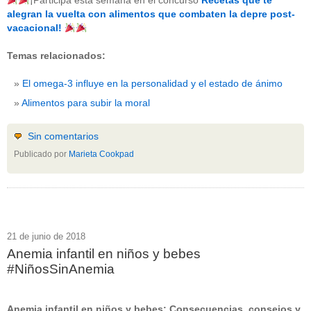
¡Participa esta semana en el concurso
Recetas que te
beneficios-salud
(53)
alegran la vuelta con alimentos que combaten la depre post-
calcio
(3)
vacacional!
cerebro
(8)
colesterol
(10)
Temas relacionados:
corazon
(1)
diabetes
(6)
El omega-3 influye en la personalidad y el estado de ánimo
dietas
(10)
embarazo
(11)
Alimentos para subir la moral
niños
(15)
nutricion
(3)
obesidad
(12)
Sin comentarios
omega-3
(29)
Publicado por
Marieta Cookpad
Sin categoría
(438)
vitaminas
(10)
" ALT="RSS" /> SUSCRÍBETE
RSS - Entradas
21 de junio de 2018
Anemia infantil en niños y bebes
ADMINISTRAR
#NiñosSinAnemia
Acceder
Anemia infantil en niños y bebes: Consecuencias, consejos y