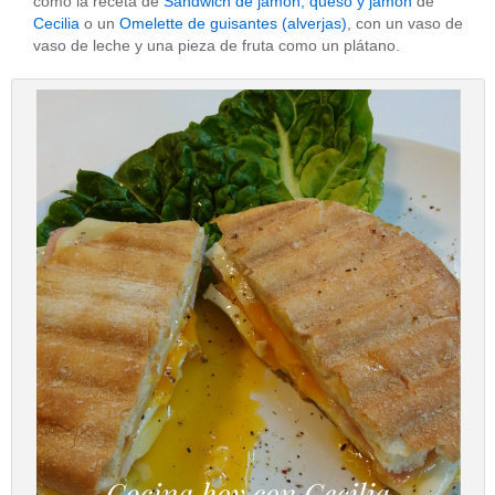
como la receta de
Sandwich de jamón, queso y jamón
de
Cecilia
o un
Omelette de guisantes (alverjas)
, con un vaso de
vaso de leche y una pieza de fruta como un plátano.