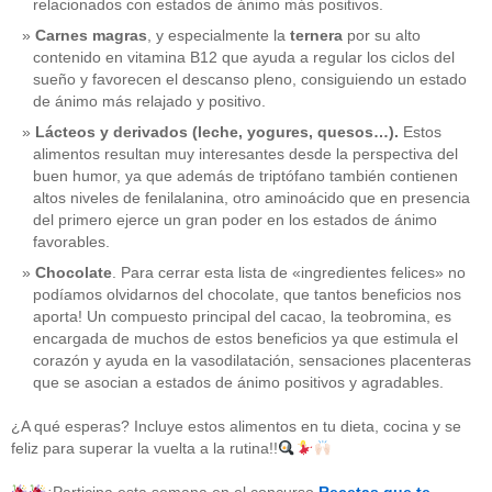
relacionados con estados de ánimo más positivos.
Carnes magras
, y especialmente la
ternera
por su alto
contenido en vitamina B12 que ayuda a regular los ciclos del
sueño y favorecen el descanso pleno, consiguiendo un estado
de ánimo más relajado y positivo.
Lácteos y derivados (leche, yogures, quesos…).
Estos
alimentos resultan muy interesantes desde la perspectiva del
buen humor, ya que además de triptófano también contienen
altos niveles de fenilalanina, otro aminoácido que en presencia
del primero ejerce un gran poder en los estados de ánimo
favorables.
Chocolate
. Para cerrar esta lista de «ingredientes felices» no
podíamos olvidarnos del chocolate, que tantos beneficios nos
aporta! Un compuesto principal del cacao, la teobromina, es
CATEGORÍAS
encargada de muchos de estos beneficios ya que estimula el
corazón y ayuda en la vasodilatación, sensaciones placenteras
acido-folico
(4)
que se asocian a estados de ánimo positivos y agradables.
alergias
(3)
alimentacion-cancer
(23)
¿A qué esperas? Incluye estos alimentos en tu dieta, cocina y se
alimentos
(22)
feliz para superar la vuelta a la rutina!!
alimentos-perjudiaciales
(17)
alzheimer
(3)
antioxidantes
(6)