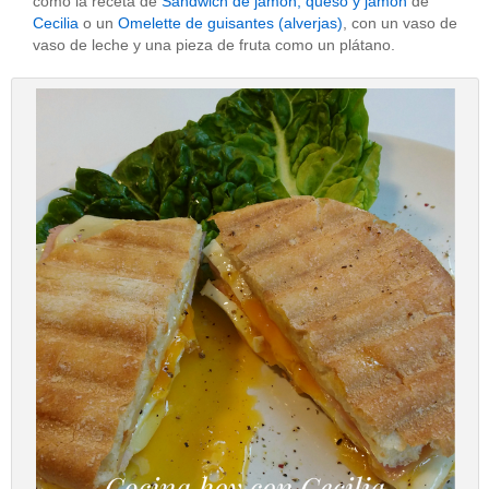
como la receta de
Sandwich de jamón, queso y jamón
de
Cecilia
o un
Omelette de guisantes (alverjas)
, con un vaso de
vaso de leche y una pieza de fruta como un plátano.