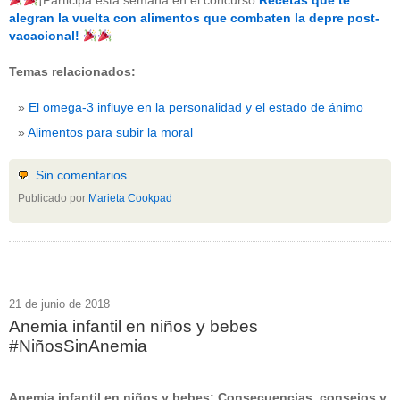
¡Participa esta semana en el concurso
Recetas que te
beneficios-salud
(53)
alegran la vuelta con alimentos que combaten la depre post-
calcio
(3)
vacacional!
cerebro
(8)
colesterol
(10)
Temas relacionados:
corazon
(1)
diabetes
(6)
El omega-3 influye en la personalidad y el estado de ánimo
dietas
(10)
embarazo
(11)
Alimentos para subir la moral
niños
(15)
nutricion
(3)
obesidad
(12)
Sin comentarios
omega-3
(29)
Publicado por
Marieta Cookpad
Sin categoría
(438)
vitaminas
(10)
" ALT="RSS" /> SUSCRÍBETE
RSS - Entradas
21 de junio de 2018
Anemia infantil en niños y bebes
ADMINISTRAR
#NiñosSinAnemia
Acceder
Anemia infantil en niños y bebes: Consecuencias, consejos y