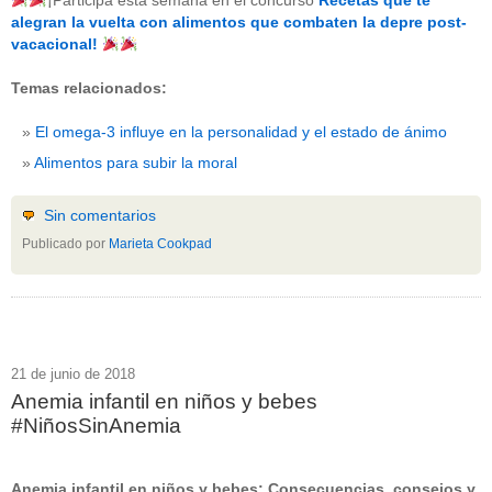
¡Participa esta semana en el concurso
Recetas que te
beneficios-salud
(53)
alegran la vuelta con alimentos que combaten la depre post-
calcio
(3)
vacacional!
cerebro
(8)
colesterol
(10)
Temas relacionados:
corazon
(1)
diabetes
(6)
El omega-3 influye en la personalidad y el estado de ánimo
dietas
(10)
embarazo
(11)
Alimentos para subir la moral
niños
(15)
nutricion
(3)
obesidad
(12)
Sin comentarios
omega-3
(29)
Publicado por
Marieta Cookpad
Sin categoría
(438)
vitaminas
(10)
" ALT="RSS" /> SUSCRÍBETE
RSS - Entradas
21 de junio de 2018
Anemia infantil en niños y bebes
ADMINISTRAR
#NiñosSinAnemia
Acceder
Anemia infantil en niños y bebes: Consecuencias, consejos y