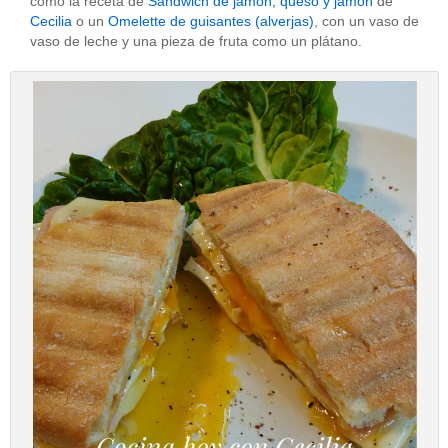
como la receta de
Sandwich de jamón, queso y jamón
de
Cecilia
o un
Omelette de guisantes (alverjas)
, con un vaso de
vaso de leche y una pieza de fruta como un plátano.