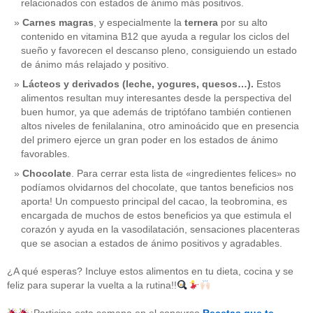
relacionados con estados de ánimo más positivos.
Carnes magras
, y especialmente la
ternera
por su alto
contenido en vitamina B12 que ayuda a regular los ciclos del
sueño y favorecen el descanso pleno, consiguiendo un estado
de ánimo más relajado y positivo.
Lácteos y derivados (leche, yogures, quesos…).
Estos
alimentos resultan muy interesantes desde la perspectiva del
buen humor, ya que además de triptófano también contienen
altos niveles de fenilalanina, otro aminoácido que en presencia
del primero ejerce un gran poder en los estados de ánimo
favorables.
Chocolate
. Para cerrar esta lista de «ingredientes felices» no
podíamos olvidarnos del chocolate, que tantos beneficios nos
aporta! Un compuesto principal del cacao, la teobromina, es
CATEGORÍAS
encargada de muchos de estos beneficios ya que estimula el
corazón y ayuda en la vasodilatación, sensaciones placenteras
acido-folico
(4)
que se asocian a estados de ánimo positivos y agradables.
alergias
(3)
alimentacion-cancer
(23)
¿A qué esperas? Incluye estos alimentos en tu dieta, cocina y se
alimentos
(22)
feliz para superar la vuelta a la rutina!!
alimentos-perjudiaciales
(17)
alzheimer
(3)
antioxidantes
(6)