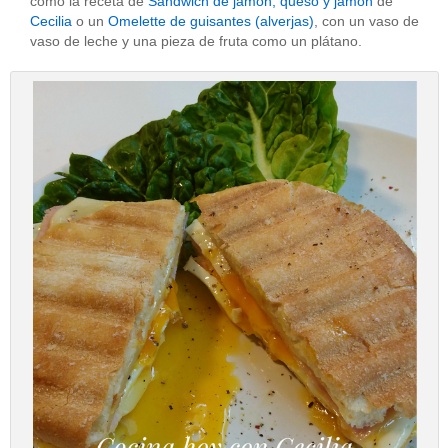
como la receta de
Sandwich de jamón, queso y jamón
de
Cecilia
o un
Omelette de guisantes (alverjas)
, con un vaso de
vaso de leche y una pieza de fruta como un plátano.