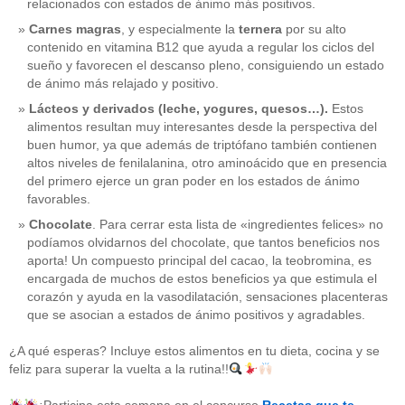
relacionados con estados de ánimo más positivos.
Carnes magras
, y especialmente la
ternera
por su alto
contenido en vitamina B12 que ayuda a regular los ciclos del
sueño y favorecen el descanso pleno, consiguiendo un estado
de ánimo más relajado y positivo.
Lácteos y derivados (leche, yogures, quesos…).
Estos
alimentos resultan muy interesantes desde la perspectiva del
buen humor, ya que además de triptófano también contienen
altos niveles de fenilalanina, otro aminoácido que en presencia
del primero ejerce un gran poder en los estados de ánimo
favorables.
Chocolate
. Para cerrar esta lista de «ingredientes felices» no
podíamos olvidarnos del chocolate, que tantos beneficios nos
aporta! Un compuesto principal del cacao, la teobromina, es
CATEGORÍAS
encargada de muchos de estos beneficios ya que estimula el
corazón y ayuda en la vasodilatación, sensaciones placenteras
acido-folico
(4)
que se asocian a estados de ánimo positivos y agradables.
alergias
(3)
alimentacion-cancer
(23)
¿A qué esperas? Incluye estos alimentos en tu dieta, cocina y se
alimentos
(22)
feliz para superar la vuelta a la rutina!!
alimentos-perjudiaciales
(17)
alzheimer
(3)
antioxidantes
(6)