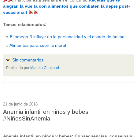
¡Participa esta semana en el concurso
Recetas que te
beneficios-salud
(53)
alegran la vuelta con alimentos que combaten la depre post-
calcio
(3)
vacacional!
cerebro
(8)
colesterol
(10)
Temas relacionados:
corazon
(1)
diabetes
(6)
El omega-3 influye en la personalidad y el estado de ánimo
dietas
(10)
embarazo
(11)
Alimentos para subir la moral
niños
(15)
nutricion
(3)
obesidad
(12)
Sin comentarios
omega-3
(29)
Publicado por
Marieta Cookpad
Sin categoría
(438)
vitaminas
(10)
" ALT="RSS" /> SUSCRÍBETE
RSS - Entradas
21 de junio de 2018
Anemia infantil en niños y bebes
ADMINISTRAR
#NiñosSinAnemia
Acceder
Anemia infantil en niños y bebes: Consecuencias, consejos y