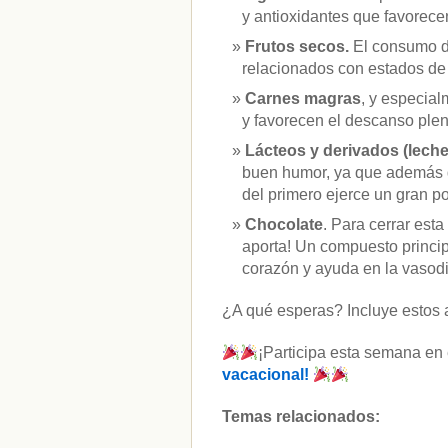
y antioxidantes que favorecen
Frutos secos.
El consumo d
relacionados con estados de
Carnes magras
, y especial
y favorecen el descanso plen
Lácteos y derivados (lech
buen humor, ya que además de
del primero ejerce un gran p
Chocolate
. Para cerrar est
aporta! Un compuesto princip
corazón y ayuda en la vasodi
¿A qué esperas? Incluye estos ali
¡Participa esta semana en
vacacional!
Temas relacionados: