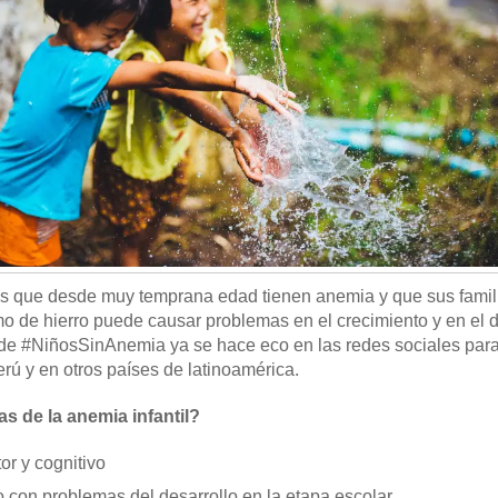
s que desde muy temprana edad tienen anemia y que sus famil
 de hierro puede causar problemas en el crecimiento y en el d
e #NiñosSinAnemia ya se hace eco en las redes sociales para 
rú y en otros países de latinoamérica.
s de la anemia infantil?
or y cognitivo
 con problemas del desarrollo en la etapa escolar.