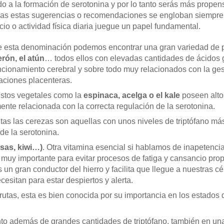
do a la formación de serotonina y por lo tanto serás más prope
das estas sugerencias o recomendaciones se engloban siempre d
cio o actividad física diaria juegue un papel fundamental.
e esta denominación podemos encontrar una gran variedad de
erón, el atún
… todos ellos con elevadas cantidades de ácidos
uncionamiento cerebral y sobre todo muy relacionados con la ges
uaciones placenteras.
Estos vegetales como la
espinaca, acelga o el kale
poseen altos
ente relacionada con la correcta regulación de la serotonina.
rutas las cerezas son aquellas con unos niveles de triptófano má
de la serotonina.
esas, kiwi…)
. Otra vitamina esencial si hablamos de inapetenci
 muy importante para evitar procesos de fatiga y cansancio pro
un gran conductor del hierro y facilita que llegue a nuestras c
cesitan para estar despiertos y alerta.
frutas, esta es bien conocida por su importancia en los estados
nto además de grandes cantidades de triptófano, también en una