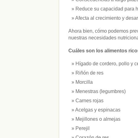
vitaminas
(10)
Reduce su capacidad para ha
Afecta al crecimiento y desarr
" ALT="RSS" /> SUSCRÍBETE
Ahora bien, cómo podemos preve
RSS - Entradas
nuestras necesidades nutricion
ADMINISTRAR
Cuáles son los alimentos ricos
Acceder
Hígado de cordero, pollo y c
Riñón de res
Morcilla
Menestras (legumbres)
Carnes rojas
Acelgas y espinacas
Mejillones o almejas
Perejil
Corazón de res