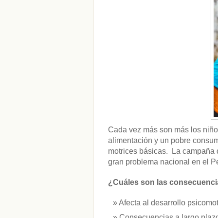
CATEGORÍAS
acido-folico
(4)
alergias
(3)
alimentacion-cancer
(23)
alimentos
(22)
alimentos-perjudiaciales
(17)
alzheimer
(3)
antioxidantes
(6)
beneficios-salud
(53)
calcio
(3)
cerebro
(8)
Cada vez más son más los niño
colesterol
(10)
alimentación y un pobre consumo
corazon
(1)
motrices básicas. La campaña d
diabetes
(6)
gran problema nacional en el Pe
dietas
(10)
embarazo
(11)
niños
(15)
¿Cuáles son las consecuencia
nutricion
(3)
obesidad
(12)
Afecta al desarrollo psicomot
omega-3
(29)
Consecuencias a largo plazo
Sin categoría
(438)