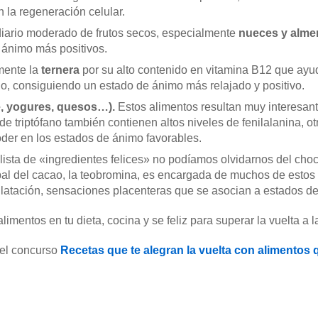
 la regeneración celular.
iario moderado de frutos secos, especialmente
nueces y alme
 ánimo más positivos.
mente la
ternera
por su alto contenido en vitamina B12 que ayud
o, consiguiendo un estado de ánimo más relajado y positivo.
e, yogures, quesos…).
Estos alimentos resultan muy interesant
 triptófano también contienen altos niveles de fenilalanina, o
oder en los estados de ánimo favorables.
a lista de «ingredientes felices» no podíamos olvidarnos del cho
al del cacao, la teobromina, es encargada de muchos de estos 
latación, sensaciones placenteras que se asocian a estados de
mentos en tu dieta, cocina y se feliz para superar la vuelta a la
 el concurso
Recetas que te alegran la vuelta con alimentos