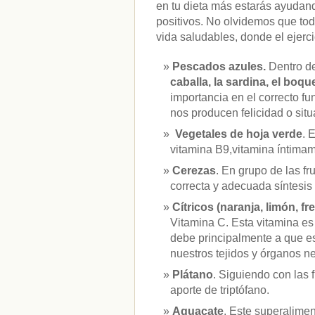
en tu dieta más estarás ayudan
positivos. No olvidemos que to
vida saludables, donde el ejerci
Pescados azules.
Dentro d
caballa, la sardina, el boqu
importancia en el correcto f
nos producen felicidad o sit
Vegetales de hoja verde
. 
vitamina B9,vitamina íntimam
Cerezas
. En grupo de las f
correcta y adecuada síntesis 
Cítricos (naranja, limón, fr
Vitamina C. Esta vitamina es
debe principalmente a que es 
nuestros tejidos y órganos ne
Plátano
. Siguiendo con las 
aporte de triptófano.
Aguacate
. Este superalime