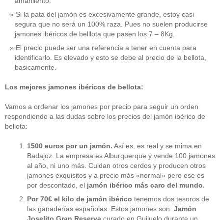
amarillento.
Si la pata del jamón es excesivamente grande, estoy casi
segura que no será un 100% raza. Pues no suelen producirse
jamones ibéricos de belllota que pasen los 7 – 8Kg.
El precio puede ser una referencia a tener en cuenta para
identificarlo. Es elevado y esto se debe al precio de la bellota,
basicamente.
Los mejores jamones ibéricos de bellota:
Vamos a ordenar los jamones por precio para seguir un orden
respondiendo a las dudas sobre los precios del jamón ibérico de
bellota:
1500 euros por un jamón.
Así es, es real y se mima en
Badajoz. La empresa es Alburquerque y vende 100 jamones
al año, ni uno más. Cuidan otros cerdos y producen otros
jamones exquisitos y a precio más «normal» pero ese es
por descontado, el
jamón ibérico más caro del mundo.
Por 70€ el kilo de jamón ibérico
tenemos dos tesoros de
las ganaderías españolas. Estos jamones son:
Jamón
Joselito Gran Reserva
curado en Guijuelo durante un