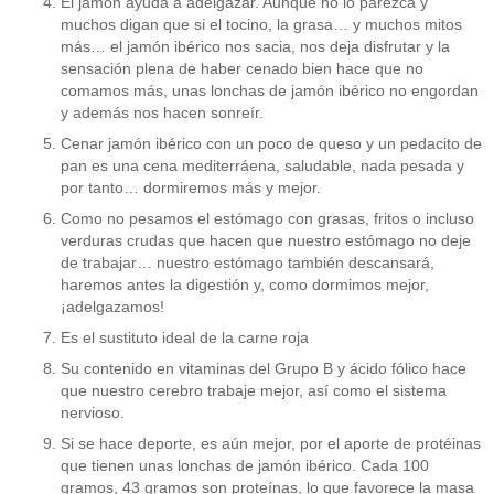
El jamón ayuda a adelgazar. Aunque no lo parezca y
muchos digan que si el tocino, la grasa… y muchos mitos
más… el jamón ibérico nos sacia, nos deja disfrutar y la
sensación plena de haber cenado bien hace que no
comamos más, unas lonchas de jamón ibérico no engordan
y además nos hacen sonreír.
Cenar jamón ibérico con un poco de queso y un pedacito de
pan es una cena mediterráena, saludable, nada pesada y
por tanto… dormiremos más y mejor.
Como no pesamos el estómago con grasas, fritos o incluso
verduras crudas que hacen que nuestro estómago no deje
de trabajar… nuestro estómago también descansará,
haremos antes la digestión y, como dormimos mejor,
¡adelgazamos!
Es el sustituto ideal de la carne roja
Su contenido en vitaminas del Grupo B y ácido fólico hace
que nuestro cerebro trabaje mejor, así como el sistema
nervioso.
Si se hace deporte, es aún mejor, por el aporte de protéinas
que tienen unas lonchas de jamón ibérico. Cada 100
gramos, 43 gramos son proteínas, lo que favorece la masa