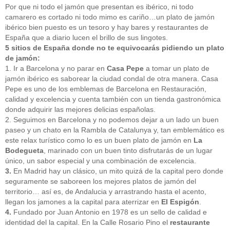
CATEGORÍAS
Por que ni todo el jamón que presentan es ibérico, ni todo
camarero es cortado ni todo mimo es cariño…un plato de jamón
calorías
(2)
ibérico bien puesto es un tesoro y hay bares y restaurantes de
concursos
(10)
España que a diario lucen el brillo de sus lingotes.
exportaciones
(3)
5 sitios de España donde no te equivocarás pidiendo un plato
Ferias-congresos
(18)
de jamón:
jamón
(1)
recetas
(7)
1. Ir a Barcelona y no parar en
Casa Pepe
a tomar un plato de
rutas-jamón
(7)
jamón ibérico es saborear la ciudad condal de otra manera. Casa
salud
(3)
Pepe es uno de los emblemas de Barcelona en Restauración,
Sin categoría
(137)
calidad y excelencia y cuenta también con un tienda gastronómica
tipos-y-clasificación
(10)
donde adquirir las mejores delicias españolas.
uso-y-conserva
(6)
2. Seguimos en Barcelona y no podemos dejar a un lado un buen
paseo y un chato en la Rambla de Catalunya y, tan emblemático es
este relax turístico como lo es un buen plato de jamón en
La
Bodegueta
, marinado con un buen tinto disfrutarás de un lugar
único, un sabor especial y una combinación de excelencia.
3.
En Madrid hay un clásico, un mito quizá de la capital pero donde
seguramente se saboreen los mejores platos de jamón del
territorio… así es, de Andalucia y arrastrando hasta el acento,
llegan los jamones a la capital para aterrizar en
El Espigón
.
4.
Fundado por Juan Antonio en 1978 es un sello de calidad e
identidad del la capital. En la Calle Rosario Pino el
restaurante